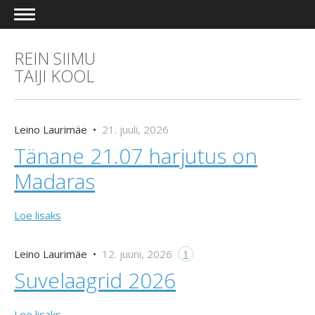
REIN SIIMU
TAIJI KOOL
Leino Laurimäe •
21. juuli, 2026
Tänane 21.07 harjutus on
Madaras
Loe lisaks
Leino Laurimäe •
12. juuni, 2026
1
Suvelaagrid 2026
Loe lisaks