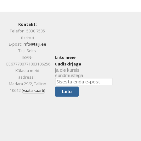
Kontakt:
Telefon: 5330 7535
(Leino)
E-post:
info@taiji.ee
Taiji Selts
IBAN-
Liitu meie
EE677700771003106256
uudiskirjaga
ja ole kursis
Külasta meid
sündmustega
aadressil:
Madara 29/2, Tallinn
10612 (
vaata kaarti
)