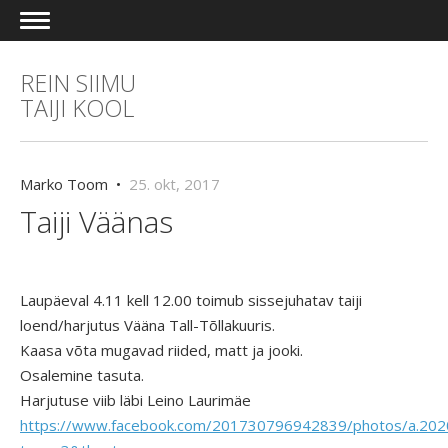
REIN SIIMU
TAIJI KOOL
Marko Toom •
25. okt, 2017
Taiji Väänas
Laupäeval 4.11 kell 12.00 toimub sissejuhatav taiji
loend/harjutus Vääna Tall-Tõllakuuris.
Kaasa võta mugavad riided, matt ja jooki.
Osalemine tasuta.
Harjutuse viib läbi Leino Laurimäe
https://www.facebook.com/201730796942839/photos/a.2