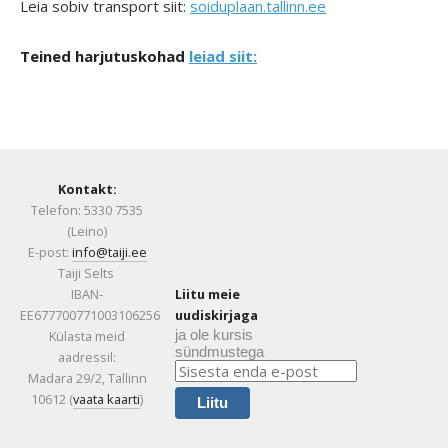
Leia sobiv transport siit:
soiduplaan.tallinn.ee
Teined harjutuskohad
leiad siit:
Kontakt:
Telefon: 5330 7535
(Leino)
E-post:
info@taiji.ee
Taiji Selts
IBAN-
Liitu meie
EE677700771003106256
uudiskirjaga
ja ole kursis
Külasta meid
sündmustega
aadressil:
Madara 29/2, Tallinn
10612 (
vaata kaarti
)