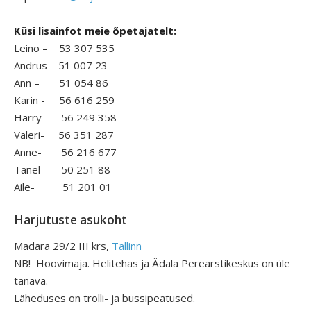
Küsi lisainfot meie õpetajatelt:
Leino – 53 307 535
Andrus – 51 007 23
Ann – 51 054 86
Karin - 56 616 259
Harry – 56 249 358
Valeri- 56 351 287
Anne- 56 216 677
Tanel- 50 251 88
Aile- 51 201 01
Harjutuste asukoht
Madara 29/2 III krs,
Tallinn
NB! Hoovimaja. Helitehas ja Ädala Perearstikeskus on üle
tänava.
Läheduses on trolli- ja bussipeatused.