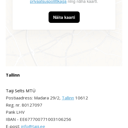
privaatsuspoliitikaga
ning näha kaarti.
Näita kaarti
Tallinn
Taiji Selts MTÜ
Postiaadress: Madara 29/2,
Tallinn
10612
Reg. nr. 80127097
Pank LHV
IBAN - EE677700771003106256
E-post:
info@taiji.ee