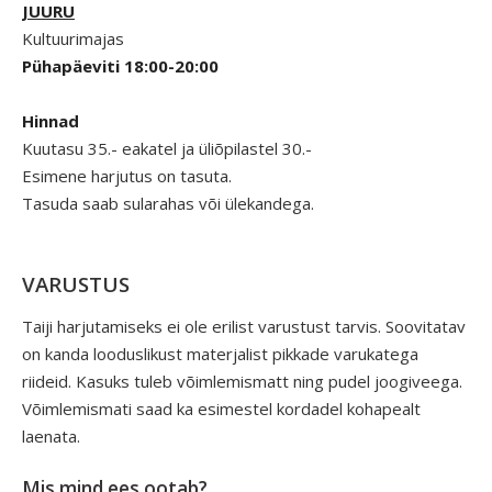
JUURU
Kultuurimajas
Pühapäeviti 18:00-20:00
Hinnad
Kuutasu 35.- eakatel ja üliõpilastel 30.-
Esimene harjutus on tasuta.
Tasuda saab sularahas või ülekandega.
VARUSTUS
Taiji harjutamiseks ei ole erilist varustust tarvis. Soovitatav
on kanda looduslikust materjalist pikkade varukatega
riideid. Kasuks tuleb võimlemismatt ning pudel joogiveega.
Võimlemismati saad ka esimestel kordadel kohapealt
laenata.
Mis mind ees ootab?