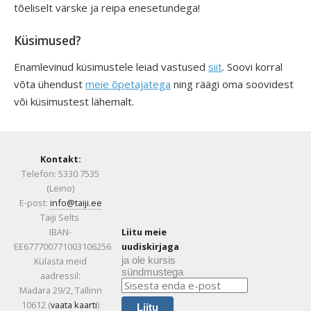
tõeliselt värske ja reipa enesetundega!
Küsimused?
Enamlevinud küsimustele leiad vastused
siit
. Soovi korral
võta ühendust
meie õpetajatega
ning räägi oma soovidest
või küsimustest lähemalt.
Kontakt:
Telefon: 5330 7535
(Leino)
E-post:
info@taiji.ee
Taiji Selts
IBAN-
Liitu meie
EE677700771003106256
uudiskirjaga
ja ole kursis
Külasta meid
sündmustega
aadressil:
Madara 29/2, Tallinn
10612 (
vaata kaarti
)