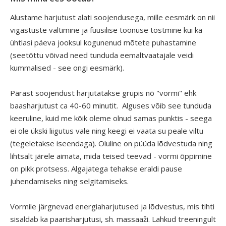
Alustame harjutust alati soojendusega, mille eesmärk on nii
vigastuste vältimine ja füüsilise toonuse tõstmine kui ka
ühtlasi päeva jooksul kogunenud mõtete puhastamine
(seetõttu võivad need tunduda eemaltvaatajale veidi
kummalised - see ongi eesmärk).
Pärast soojendust harjutatakse grupis nö "vormi" ehk
baasharjutust ca 40-60 minutit. Alguses võib see tunduda
keeruline, kuid me kõik oleme olnud samas punktis - seega
ei ole ükski liigutus vale ning keegi ei vaata su peale viltu
(tegeletakse iseendaga). Oluline on püüda lõdvestuda ning
lihtsalt järele aimata, mida teised teevad - vormi õppimine
on pikk protsess. Algajatega tehakse eraldi pause
juhendamiseks ning selgitamiseks.
Vormile järgnevad energiaharjutused ja lõdvestus, mis tihti
sisaldab ka paarisharjutusi, sh. massaaži. Lahkud treeningult