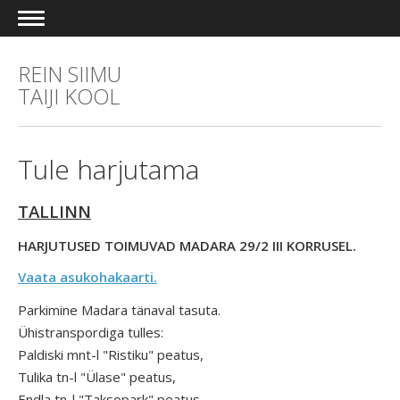
REIN SIIMU
TAIJI KOOL
Tule harjutama
TALLINN
HARJUTUSED TOIMUVAD MADARA 29/2 III KORRUSEL.
Vaata asukohakaarti.
Parkimine Madara tänaval tasuta.
Ühistranspordiga tulles:
Paldiski mnt-l "Ristiku" peatus,
Tulika tn-l "Ülase" peatus,
Endla tn-l "Taksopark" peatus.