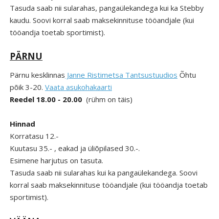
Tasuda saab nii sularahas, pangaülekandega kui ka Stebby
kaudu. Soovi korral saab maksekinnituse tööandjale (kui
tööandja toetab sportimist).
PÄRNU
Pärnu kesklinnas
Janne Ristimetsa Tantsustuudios
Õhtu
põik 3-20.
Vaata asukohakaarti
Reedel 18.00 - 20.00
(rühm on täis)
Hinnad
Korratasu 12.-
Kuutasu 35.- , eakad ja üliõpilased 30.-.
Esimene harjutus on tasuta.
Tasuda saab nii sularahas kui ka pangaülekandega. Soovi
korral saab maksekinnituse tööandjale (kui tööandja toetab
sportimist).