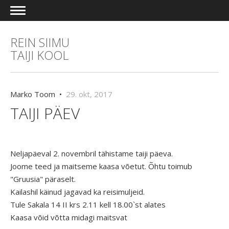
REIN SIIMU
TAIJI KOOL
Marko Toom •
29. okt, 2017
TAIJI PÄEV
Neljapäeval 2. novembril tähistame taiji päeva.
Joome teed ja maitseme kaasa võetut. Õhtu toimub
"Gruusia" päraselt.
Kailashil käinud jagavad ka reisimuljeid.
Tule Sakala 14 II krs 2.11 kell 18.00`st alates
Kaasa võid võtta midagi maitsvat