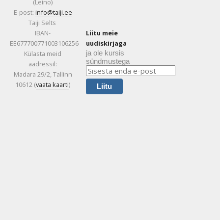
(Leino)
E-post:
info@taiji.ee
Taiji Selts
IBAN-
Liitu meie
EE677700771003106256
uudiskirjaga
ja ole kursis
Külasta meid
sündmustega
aadressil:
Madara 29/2, Tallinn
10612 (
vaata kaarti
)