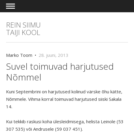
REIN SIIMU
TAIJI KOOL
Marko Toom •
28. juuni, 2013
Suvel toimuvad harjutused
Nõmmel
Kuni Septembrini on harjutused kolinud värske õhu kätte,
Nõmmele. Vihma korral toimuvad harjutused siiski Sakala
14.
Kui tekkib raskusi koha ülesleidmisega, helista Leinole (53
307 535) või Andrusele (59 037 451).