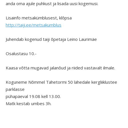
anda oma ajule puhkust ja lisada uusi kogemusi.
Lisainfo metsakümblusest, klõpsa
http://taiji.ee/metsakumblus
Juhendab kogenud taiji õpetaja Leino Laurimäe
Osalustasu 10.-
Kaasa võtta mugavad jalanõud ja riided vastavalt ilmale.
Koguneme Nõmmel Tähetormi 50 lähedale kergliiklustee
parklasse
pühapäeval 19.08 kell 13.00.
Matk kestab umbes 3h.