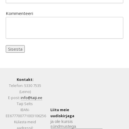
Kommenteeri
Kontakt:
Telefon: 5330 7535
(Leino)
E-post:
info@taiji.ee
Taiji Selts
IBAN-
Liitu meie
EE677700771003106256
uudiskirjaga
ja ole kursis
Külasta meid
sündmustega
aadressil: