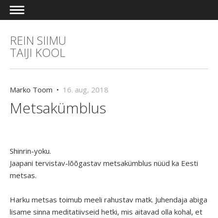
REIN SIIMU
TAIJI KOOL
Marko Toom •
16. aug, 2018
Metsakümblus
Shinrin-yoku.
Jaapani tervistav-lõõgastav metsakümblus nüüd ka Eesti
metsas.
Harku metsas toimub meeli rahustav matk. Juhendaja abiga
lisame sinna meditatiivseid hetki, mis aitavad olla kohal, et