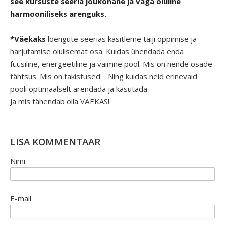
see kursuste seeria jõukohane ja väga oluline
harmooniliseks arenguks.
*Väekaks
loengute seerias käsitleme taiji õppimise ja
harjutamise olulisemat osa. Kuidas ühendada enda
füüsiline, energeetiline ja vaimne pool. Mis on nende osade
tähtsus. Mis on takistused. Ning kuidas neid erinevaid
pooli optimaalselt arendada ja kasutada.
Ja mis tähendab olla VÄEKAS!
LISA KOMMENTAAR
Nimi
E-mail