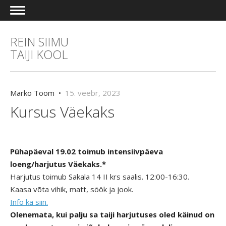
REIN SIIMU
TAIJI KOOL
Marko Toom •
15. veebr, 2023
Kursus Väekaks
Pühapäeval 19.02 toimub intensiivpäeva
loeng/harjutus Väekaks.*
Harjutus toimub Sakala 14 II krs saalis. 12:00-16:30.
Kaasa võta vihik, matt, söök ja jook.
Info ka siin.
Olenemata, kui palju sa taiji harjutuses oled käinud on