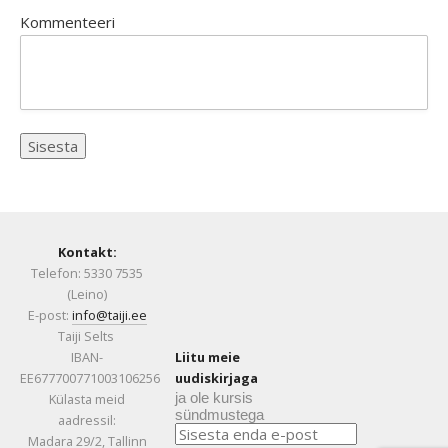
Kommenteeri
Kontakt:
Telefon: 5330 7535
(Leino)
E-post:
info@taiji.ee
Taiji Selts
IBAN-
Liitu meie
EE677700771003106256
uudiskirjaga
ja ole kursis
Külasta meid
sündmustega
aadressil:
Madara 29/2, Tallinn