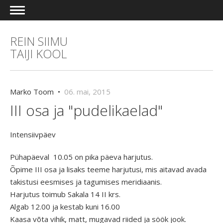
REIN SIIMU
TAIJI KOOL
Marko Toom •
06. mai, 2015
III osa ja "pudelikaelad"
Intensiivpäev
Pühapäeval 10.05 on pika päeva harjutus.
Õpime III osa ja lisaks teeme harjutusi, mis aitavad avada
takistusi eesmises ja tagumises meridiaanis.
Harjutus toimub Sakala 14 II krs.
Algab 12.00 ja kestab kuni 16.00
Kaasa võta vihik, matt, mugavad riided ja söök jook.