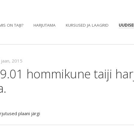
MIS ON TAIJI?
HARJUTAMA
KURSUSED JA LAAGRID
UUDISE
 jaan, 2015
9.01 hommikune taiji har
a.
rjutused plaani järgi