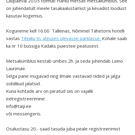
Laupäeval 20.05 toimub Harku metsas metsakümblus. See
on juhendatult meele tasakaalustamist ja kevadist loodust
kasutav kogemus.
Koguneme kell 16.00 Tallinnas, Nõmmel Tähetorni hotelli
vastas
Tihniku tn. alguses olevasse parklasse.
Kohale saab
ka nr 10 bussiga Kadaks puiestee peatusest.
Metsakümblus kestab umbes 2h. Ja seda juhendab Leino
Laurimäe.
Selga pane mugavad ning ilmale vastavad riided ja jalga
sobilikud jalatsid.
Kuna kohtade arv on piiratud siis on vajalik
eelregistreerimine:
info@taiji.ee
või messengeris.
Osalustasu 20.- saad tasuda juba peale registreerimist