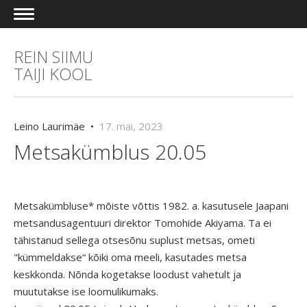
REIN SIIMU
TAIJI KOOL
Leino Laurimäe •
17. mai, 2023
Metsakümblus 20.05
Metsakümbluse* mõiste võttis 1982. a. kasutusele Jaapani
metsandusagentuuri direktor Tomohide Akiyama. Ta ei
tähistanud sellega otsesõnu suplust metsas, ometi
"kümmeldakse“ kõiki oma meeli, kasutades metsa
keskkonda. Nõnda kogetakse loodust vahetult ja
muututakse ise loomulikumaks.