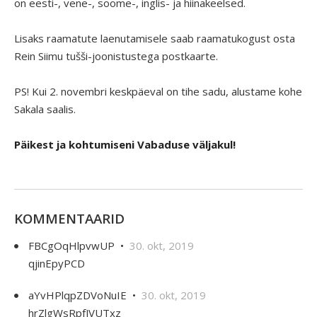
on eesti-, vene-, soome-, inglis- ja hiinakeelsed.
Lisaks raamatute laenutamisele saab raamatukogust osta
Rein Siimu tušši-joonistustega postkaarte.
PS! Kui 2. novembri keskpäeval on tihe sadu, alustame kohe
Sakala saalis.
Päikest ja kohtumiseni Vabaduse väljakul!
KOMMENTAARID
FBCgOqHlpvwUP •
30. okt, 2019
qjinEpyPCD
aYvHPlqpZDVoNuIE •
30. okt, 2019
hrZlgWsRpfJVUTxz