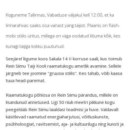
Koguneme Tallinnas, Vabaduse väljakul kell 12:00, et ka
linnarahvas saaks osa vanast yang taijist. Plaanis on flash-
mobi stiilis üritus, millega on väga oodatud liituma kõik, kes
kunagi taijiga kokku puutunud.
Seejärel liigume koos Sakala 14 II korruse saali, kus toimub
Rein Siimu Taiji Kooli raamatukogu ametlik avamine. Sellele
järgneb tee joomine "gruusia stiilis". Kes tahab, võib kaasa
tuua head-paremat.
Raamatukogu põhiosa on Rein Siimu pärandus, millele on
lisandunud annetused. Ligi 50 riiuli-meetri pikkune kogu
peegeldab Rein Siimu laialdasi teadmisi ja huve. Valdavalt
käsitlevad raamatud energiaharjutusi, võitluskunste,
psühholoogiat, ravitsemist, aja- ja kultuurilugu ning kunsti ja