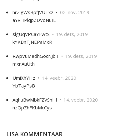
hrZlgWsRpfJVUTxz •
02. nov, 2019
aYvHPlqpZDVoNuIE
slgUqVPCaYFwtS •
19. dets, 2019
kYKBnTJNEPaMxR
RwpVuMedhGocNJbT •
19. dets, 2019
mxnAuUth
UmiXhYHz •
14. veebr, 2020
YbTayPsB
AqhuBwMbkFZVSnHl •
14. veebr, 2020
nzQpZhFKbMcCys
LISA KOMMENTAAR